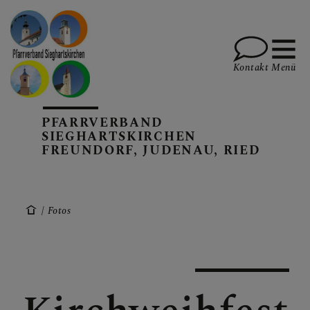
Kontakt
Menü
PFARRVERBAND
PFARREN UND TEAM
SIEGHARTSKIRCHEN
FREUNDORF, JUDENAU, RIED
SAKRAMENTE, DIE
FEIERN, SPIRITUALITÄT
Fotos
AKTUELLES, TERMINE,
INFOS, BERICHTE