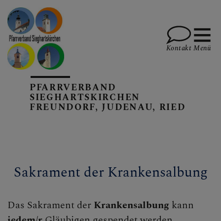
Kontakt
Menü
PFARRVERBAND
PFARREN UND TEAM
SIEGHARTSKIRCHEN
FREUNDORF, JUDENAU, RIED
SAKRAMENTE, DIE
FEIERN, SPIRITUALITÄT
Sakrament der Krankensalbung
Taufe
Beichte
Das Sakrament der
Krankensalbung
kann
jedem/r
Gläubigen gespendet werden,
Heilige Messe WortGottesFeier