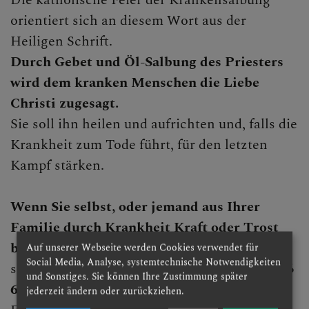
INFOS, BERICHTE
orientiert sich an diesem Wort aus der
Heiligen Schrift.
Durch Gebet und Öl-Salbung des Priesters
wird dem kranken Menschen die Liebe
Christi zugesagt.
Sie soll ihn heilen und aufrichten und, falls die
Krankheit zum Tode führt, für den letzten
Kampf stärken.
Wenn Sie selbst, oder jemand aus Ihrer
Familie durch Krankheit Kraft oder Trost
brauchen
,
Auf unserer Webseite werden Cookies verwendet für
Social Media, Analyse, systemtechnische Notwendigkeiten
so rufen Sie bitte in der Pfarrkanzlei
0676 826
und Sonstiges. Sie können Ihre Zustimmung später
635 404 (
02274 2228)
an.
jederzeit ändern oder zurückziehen.