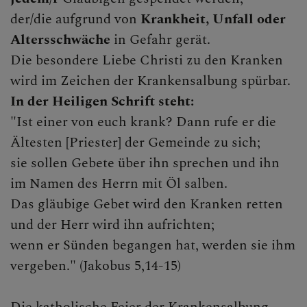
der/die aufgrund von
Krankheit, Unfall oder
Kommunion - Erstkommunion
Altersschwäche
in Gefahr gerät.
Firmung
Die besondere Liebe Christi zu den Kranken
wird im Zeichen der Krankensalbung spürbar.
Trauung
In der Heiligen Schrift steht:
Krankensalbung
"Ist einer von euch krank? Dann rufe er die
Ältesten [Priester] der Gemeinde zu sich;
Begräbnis
sie sollen Gebete über ihn sprechen und ihn
Grundgebete
im Namen des Herrn mit Öl salben.
Das gläubige Gebet wird den Kranken retten
Das Kirchenjahr
und der Herr wird ihn aufrichten;
Wiederaufnahme
wenn er Sünden begangen hat, werden sie ihm
vergeben." (Jakobus 5,14-15)
AKTUELLES, TERMINE,
Die katholische Feier der Krankensalbung