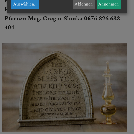
Es wird dann ein Besuchstermin mit dem
Auswählen
...
Ablehnen
Annehmen
Herrn Pfarrer vereinbart.
Pfarrer: Mag. Gregor Slonka
0676 826 633
404