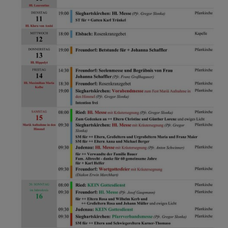
Aktuelles & Termine
Wochenplan
aus den Pfarrleben
Zum Nachdenken
Infos & Pfarrbriefe
Kinder - , Jugend Seelsorge &
Familie
Soziales & Senioren
diverse Downloads