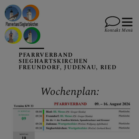
Kontakt
Menü
PFARRVERBAND
PFARREN UND TEAM
SIEGHARTSKIRCHEN
FREUNDORF, JUDENAU, RIED
SAKRAMENTE, DIE
Wochenplan:
FEIERN, SPIRITUALITÄT
AKTUELLES, TERMINE,
INFOS, BERICHTE