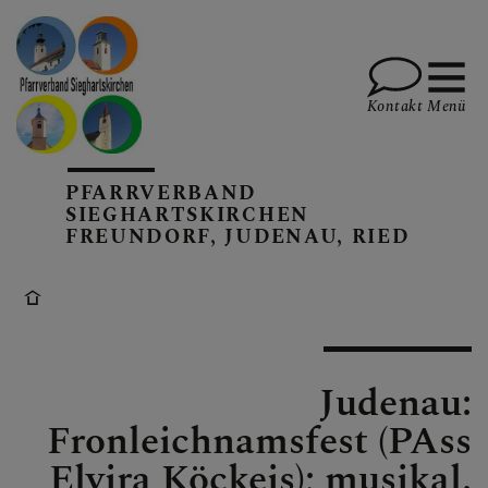
Kontakt
Menü
PFARRVERBAND
PFARREN UND TEAM
SIEGHARTSKIRCHEN
FREUNDORF, JUDENAU, RIED
SAKRAMENTE, DIE
FEIERN, SPIRITUALITÄT
Judenau:
Fronleichnamsfest (PAss
AKTUELLES, TERMINE,
INFOS, BERICHTE
Elvira Köckeis); musikal.