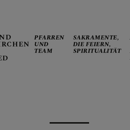
AND
PFARREN
SAKRAMENTE,
IRCHEN
UND
DIE FEIERN,
TEAM
SPIRITUALITÄT
D TEAM
ED
 DIE FEIERN, SPIRITU
TERMINE, INFOS, BERI