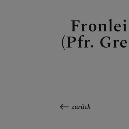
Fronle
(Pfr. Gr
zurück