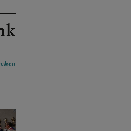
hk
rchen