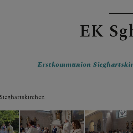
EK Sg
Erstkommunion Sieghartski
ieghartskirchen