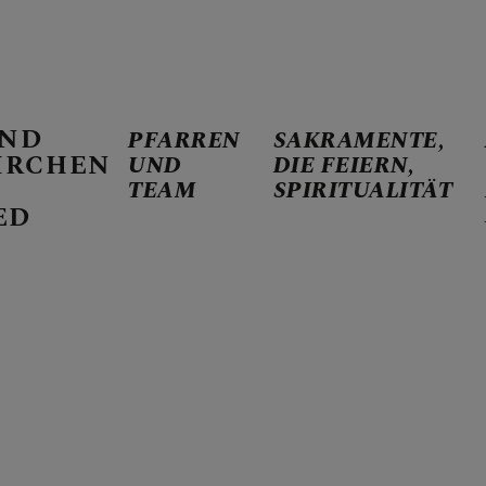
AND
PFARREN
SAKRAMENTE,
IRCHEN
UND
DIE FEIERN,
TEAM
SPIRITUALITÄT
D TEAM
ED
 DIE FEIERN, SPIRITU
TERMINE, INFOS, BERI