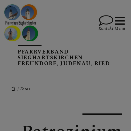
Kontakt
Menü
PFARRVERBAND
PFARREN UND TEAM
SIEGHARTSKIRCHEN
FREUNDORF, JUDENAU, RIED
SAKRAMENTE, DIE FEIER
SPIRITUALITÄT
Fotos
AKTUELLES, TERMINE, IN
BERICHTE