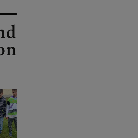
nd
on