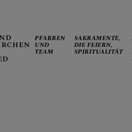
AND
PFARREN
SAKRAMENTE,
IRCHEN
UND
DIE FEIERN,
TEAM
SPIRITUALITÄT
D TEAM
ED
 DIE FEIERN, SPIRITU
TERMINE, INFOS, BERI