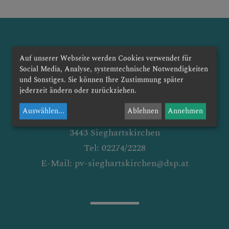
Auf unserer Webseite werden Cookies verwendet für
Social Media, Analyse, systemtechnische Notwendigkeiten
und Sonstiges. Sie können Ihre Zustimmung später
röm.kath. Pfarrverband Sieghartskirchen
jederzeit ändern oder zurückziehen.
Freundorf - Judenau - Ried am Riederberg
Auswählen
...
Ablehnen
Annehmen
Linzer Straße 2
3443 Sieghartskirchen
Tel: 02274/2228
E-Mail: pv-sieghartskirchen@dsp.at