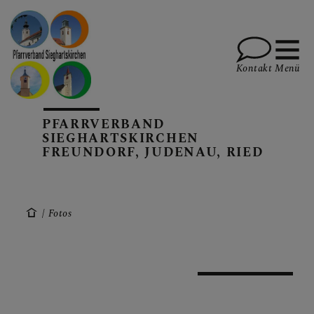
Kontakt
Menü
PFARRVERBAND
PFARREN UND TEAM
SIEGHARTSKIRCHEN
FREUNDORF, JUDENAU, RIED
SAKRAMENTE, DIE
FEIERN, SPIRITUALITÄT
Fotos
AKTUELLES, TERMINE,
INFOS, BERICHTE