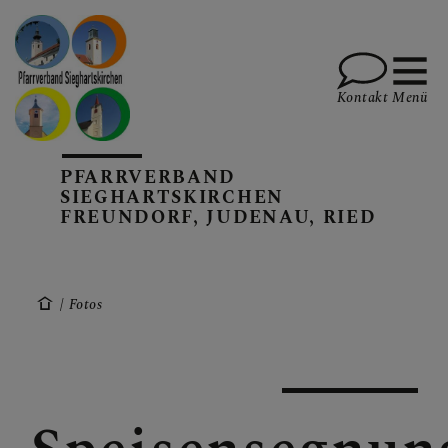
Kontakt
Menü
PFARRVERBAND
PFARREN UND TEAM
SIEGHARTSKIRCHEN
FREUNDORF, JUDENAU, RIED
SAKRAMENTE, DIE
FEIERN, SPIRITUALITÄT
Fotos
AKTUELLES, TERMINE,
INFOS, BERICHTE