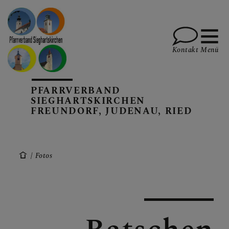
Kontakt
Menü
PFARRVERBAND
PFARREN UND TEAM
SIEGHARTSKIRCHEN
FREUNDORF, JUDENAU, RIED
SAKRAMENTE, DIE FEIER
SPIRITUALITÄT
Fotos
AKTUELLES, TERMINE,
INFOS, BERICHTE