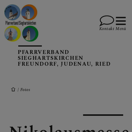
Kontakt
Menü
PFARRVERBAND
PFARREN UND TEAM
SIEGHARTSKIRCHEN
FREUNDORF, JUDENAU, RIED
SAKRAMENTE, DIE
FEIERN, SPIRITUALITÄT
Fotos
AKTUELLES, TERMINE,
INFOS, BERICHTE